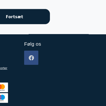
Følg os
orter