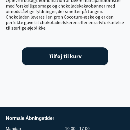
Oplev en udsøgt kombination af lækre marcipanblomster
med forskellige smage og chokoladekakaobønner med
uimodståelige fyldninger, der smelter på tungen.
Chokoladen leveres i en grøn Cocoture-æske og er den
perfekte gave til chokoladeelskeren eller en selvforkælelse
til særlige øjeblikke.
Tilføj til kurv
Normale Åbningstider
Mandag
10.00 - 17.00