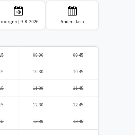
I morgen
| 9-8-2026
Anden dato
15
09:30
09:45
15
10:30
10:45
15
11:30
11:45
15
12:30
12:45
15
13:30
13:45