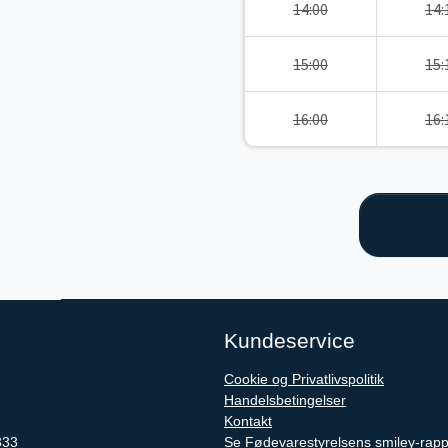
14:00
14:
15:00
15:
16:00
16:
Kundeservice
Cookie og Privatlivspolitik
Handelsbetingelser
Kontakt
333
Se Fødevarestyrelsens smiley-rapp