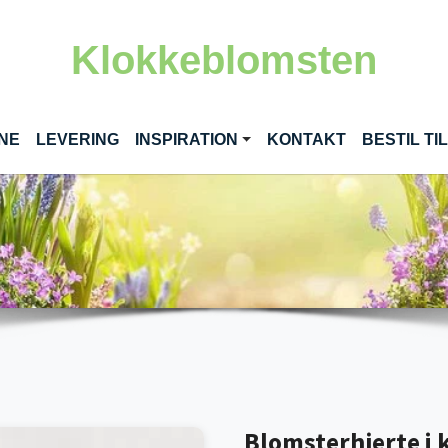
Klokkeblomsten
(CURRENT)
INE
LEVERING
INSPIRATION
KONTAKT
BESTIL T
Blomsterhjerte i k