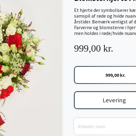
Et hjerte der symboliserer kærl
samspil af røde og hvide nuance
årstider. Bemærk venligst af de
Farverne og blomsterne i hjert
men holdes i røde/hvide nuance
999,00 kr.
999,00 kr.
Levering