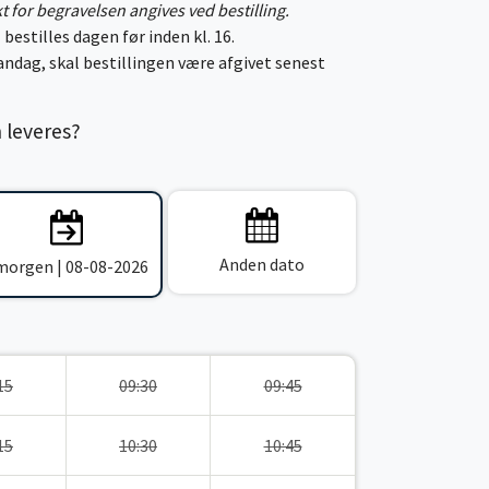
kt for begravelsen angives ved bestilling.
 bestilles dagen før inden kl. 16.
ndag, skal bestillingen være afgivet senest
n leveres?
Anden dato
 morgen | 08-08-2026
15
09:30
09:45
15
10:30
10:45